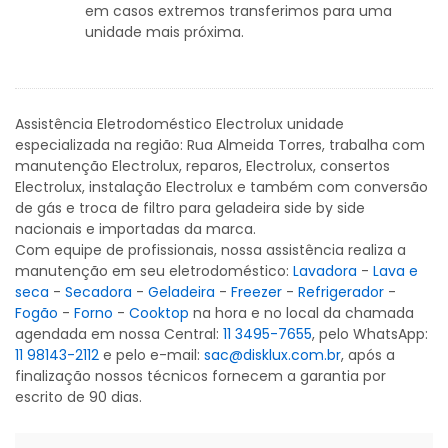
em casos extremos transferimos para uma
unidade mais próxima.
Assistência Eletrodoméstico Electrolux unidade
especializada na região: Rua Almeida Torres, trabalha com
manutenção Electrolux, reparos, Electrolux, consertos
Electrolux, instalação Electrolux e também com conversão
de gás e troca de filtro para geladeira side by side
nacionais e importadas da marca.
Com equipe de profissionais, nossa assistência realiza a
manutenção em seu eletrodoméstico:
Lavadora
-
Lava e
seca
-
Secadora
-
Geladeira
-
Freezer
-
Refrigerador
-
Fogão
-
Forno
-
Cooktop
na hora e no local da chamada
agendada em nossa Central:
11 3495-7655
, pelo WhatsApp:
11 98143-2112
e pelo e-mail:
sac@disklux.com.br
, após a
finalização nossos técnicos fornecem a garantia por
escrito de 90 dias.