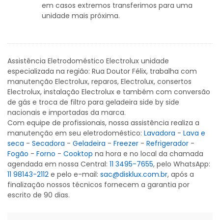
em casos extremos transferimos para uma
unidade mais próxima.
Assistência Eletrodoméstico Electrolux unidade
especializada na região: Rua Doutor Félix, trabalha com
manutenção Electrolux, reparos, Electrolux, consertos
Electrolux, instalação Electrolux e também com conversão
de gás e troca de filtro para geladeira side by side
nacionais e importadas da marca.
Com equipe de profissionais, nossa assistência realiza a
manutenção em seu eletrodoméstico:
Lavadora
-
Lava e
seca
-
Secadora
-
Geladeira
-
Freezer
-
Refrigerador
-
Fogão
-
Forno
-
Cooktop
na hora e no local da chamada
agendada em nossa Central:
11 3495-7655
, pelo WhatsApp:
11 98143-2112
e pelo e-mail:
sac@disklux.com.br
, após a
finalização nossos técnicos fornecem a garantia por
escrito de 90 dias.