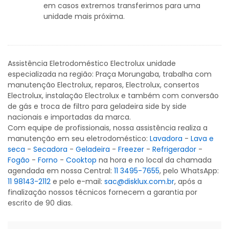
em casos extremos transferimos para uma
unidade mais próxima.
Assistência Eletrodoméstico Electrolux unidade
especializada na região: Praça Morungaba, trabalha com
manutenção Electrolux, reparos, Electrolux, consertos
Electrolux, instalação Electrolux e também com conversão
de gás e troca de filtro para geladeira side by side
nacionais e importadas da marca.
Com equipe de profissionais, nossa assistência realiza a
manutenção em seu eletrodoméstico:
Lavadora
-
Lava e
seca
-
Secadora
-
Geladeira
-
Freezer
-
Refrigerador
-
Fogão
-
Forno
-
Cooktop
na hora e no local da chamada
agendada em nossa Central:
11 3495-7655
, pelo WhatsApp:
11 98143-2112
e pelo e-mail:
sac@disklux.com.br
, após a
finalização nossos técnicos fornecem a garantia por
escrito de 90 dias.