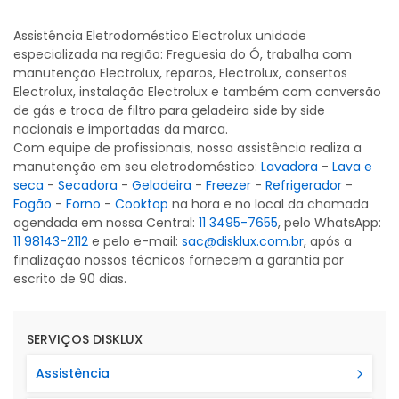
Assistência Eletrodoméstico Electrolux unidade
especializada na região: Freguesia do Ó, trabalha com
manutenção Electrolux, reparos, Electrolux, consertos
Electrolux, instalação Electrolux e também com conversão
de gás e troca de filtro para geladeira side by side
nacionais e importadas da marca.
Com equipe de profissionais, nossa assistência realiza a
manutenção em seu eletrodoméstico:
Lavadora
-
Lava e
seca
-
Secadora
-
Geladeira
-
Freezer
-
Refrigerador
-
Fogão
-
Forno
-
Cooktop
na hora e no local da chamada
agendada em nossa Central:
11 3495-7655
, pelo WhatsApp:
11 98143-2112
e pelo e-mail:
sac@disklux.com.br
, após a
finalização nossos técnicos fornecem a garantia por
escrito de 90 dias.
SERVIÇOS DISKLUX
Assistência